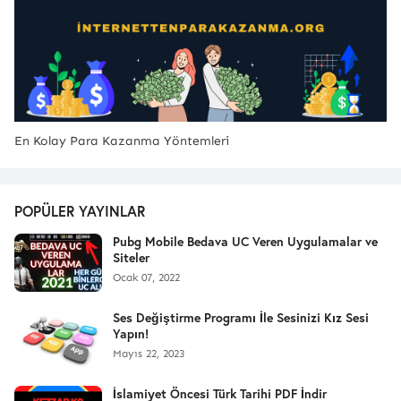
En Kolay Para Kazanma Yöntemleri
POPÜLER YAYINLAR
Pubg Mobile Bedava UC Veren Uygulamalar ve
Siteler
Ocak 07, 2022
Ses Değiştirme Programı İle Sesinizi Kız Sesi
Yapın!
Mayıs 22, 2023
İslamiyet Öncesi Türk Tarihi PDF İndir