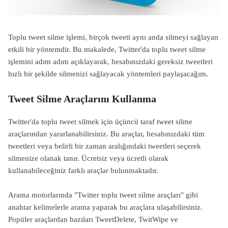
Toplu tweet silme işlemi, birçok tweeti aynı anda silmeyi sağlayan
etkili bir yöntemdir. Bu makalede, Twitter'da toplu tweet silme
işlemini adım adım açıklayarak, hesabınızdaki gereksiz tweetleri
hızlı bir şekilde silmenizi sağlayacak yöntemleri paylaşacağım.
Tweet Silme Araçlarını Kullanma
Twitter'da toplu tweet silmek için üçüncü taraf tweet silme
araçlarından yararlanabilirsiniz. Bu araçlar, hesabınızdaki tüm
tweetleri veya belirli bir zaman aralığındaki tweetleri seçerek
silmenize olanak tanır. Ücretsiz veya ücretli olarak
kullanabileceğiniz farklı araçlar bulunmaktadır.
Arama motorlarında "Twitter toplu tweet silme araçları" gibi
anahtar kelimelerle arama yaparak bu araçlara ulaşabilirsiniz.
Popüler araçlardan bazıları TweetDelete, TwitWipe ve