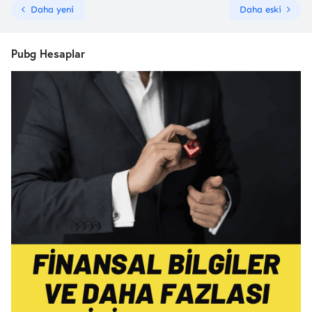
Daha yeni
Daha eski
Pubg Hesaplar