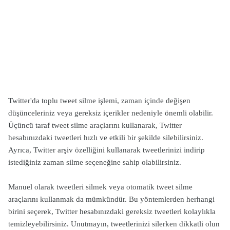
Twitter'da toplu tweet silme işlemi, zaman içinde değişen
düşünceleriniz veya gereksiz içerikler nedeniyle önemli olabilir.
Üçüncü taraf tweet silme araçlarını kullanarak, Twitter
hesabınızdaki tweetleri hızlı ve etkili bir şekilde silebilirsiniz.
Ayrıca, Twitter arşiv özelliğini kullanarak tweetlerinizi indirip
istediğiniz zaman silme seçeneğine sahip olabilirsiniz.
Manuel olarak tweetleri silmek veya otomatik tweet silme
araçlarını kullanmak da mümkündür. Bu yöntemlerden herhangi
birini seçerek, Twitter hesabınızdaki gereksiz tweetleri kolaylıkla
temizleyebilirsiniz. Unutmayın, tweetlerinizi silerken dikkatli olun