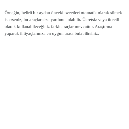
Örneğin, belirli bir aydan önceki tweetleri otomatik olarak silmek
isterseniz, bu araçlar size yardımcı olabilir. Ücretsiz veya ücretli
olarak kullanabileceğiniz farklı araçlar mevcuttur. Araştırma
yaparak ihtiyaçlarınıza en uygun aracı bulabilirsiniz.