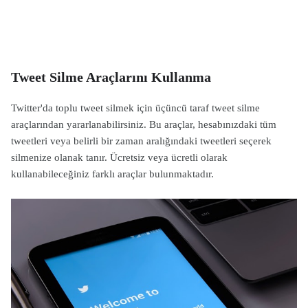
Tweet Silme Araçlarını Kullanma
Twitter'da toplu tweet silmek için üçüncü taraf tweet silme
araçlarından yararlanabilirsiniz. Bu araçlar, hesabınızdaki tüm
tweetleri veya belirli bir zaman aralığındaki tweetleri seçerek
silmenize olanak tanır. Ücretsiz veya ücretli olarak
kullanabileceğiniz farklı araçlar bulunmaktadır.