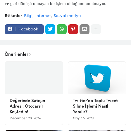
ve geri dönüşü olmayan bir işlem olduğunu unutmayın.
Etiketler
Bilgi
İnternet
Sosyal medya
Facebook
Önerilenler
Değerinde Satışın
Twitter'da Toplu Tweet
Adresi: Otocars'ı
Silme İşlemi Nasıl
Keşfedin!
Yapılır?
December 20, 2024
May 16, 2023