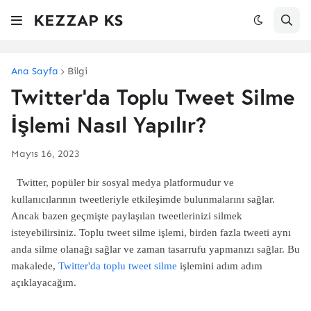
KEZZAP KS
Ana Sayfa
Bilgi
Twitter'da Toplu Tweet Silme
İşlemi Nasıl Yapılır?
Mayıs 16, 2023
Twitter, popüler bir sosyal medya platformudur ve
kullanıcılarının tweetleriyle etkileşimde bulunmalarını sağlar.
Ancak bazen geçmişte paylaşılan tweetlerinizi silmek
isteyebilirsiniz. Toplu tweet silme işlemi, birden fazla tweeti aynı
anda silme olanağı sağlar ve zaman tasarrufu yapmanızı sağlar. Bu
makalede,
Twitter'da toplu tweet silme
işlemini adım adım
açıklayacağım.