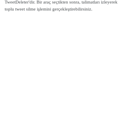
TweetDeleter'dir. Bir araç seçtikten sonra, talimatları izleyerek
toplu tweet silme işlemini gerçekleştirebilirsiniz.