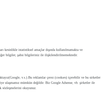
ları kesinlikle istatistiksel amaçlar dışında kullanılmamakta ve
r bilgiler, şahsi bilgileriniz ile ilişkilendirilmemektedir.
ktayız(Google, v.s.).Bu reklamlar çerez (cookıes) içerebilir ve bu sirketler
ilgiye ulaşmamız mümkün değildir. Biz Google Adsense, vb. şirketler ile
lik sözleşmelerini okuyunuz.