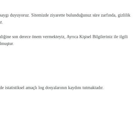
a saygı duyuyoruz. Sitemizde ziyarette bulunduğunuz süre zarfında, gizlilik
z.
nliğine son derece önem vermekteyiz, Ayrıca Kişisel Bilgileriniz ile ilgili
lmuştur.
de istatistiksel amaçlı log dosyalarının kaydını tutmaktadır.