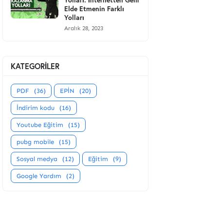
Elde Etmenin Farklı
Yolları
Aralık 28, 2023
KATEGORİLER
PDF
(36)
EPİN
(20)
İndirim kodu
(16)
Youtube Eğitim
(15)
pubg mobile
(15)
Sosyal medya
(12)
Eğitim
(9)
Google Yardım
(2)