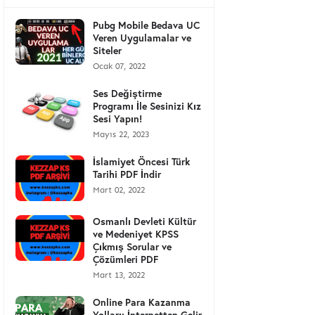
Pubg Mobile Bedava UC
Veren Uygulamalar ve
Siteler
Ocak 07, 2022
Ses Değiştirme
Programı İle Sesinizi Kız
Sesi Yapın!
Mayıs 22, 2023
İslamiyet Öncesi Türk
Tarihi PDF İndir
Mart 02, 2022
Osmanlı Devleti Kültür
ve Medeniyet KPSS
Çıkmış Sorular ve
Çözümleri PDF
Mart 13, 2022
Online Para Kazanma
Yolları: İnternetten Gelir