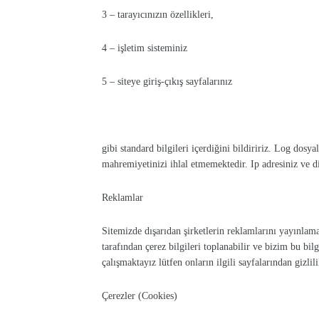
3 – tarayıcınızın özellikleri,
4 – işletim sisteminiz
5 – siteye giriş-çıkış sayfalarınız
gibi standard bilgileri içerdiğini bildiririz. Log dosya
mahremiyetinizi ihlal etmemektedir. Ip adresiniz ve diğe
Reklamlar
Sitemizde dışarıdan şirketlerin reklamlarını yayınlama
tarafından çerez bilgileri toplanabilir ve bizim bu b
çalışmaktayız lütfen onların ilgili sayfalarından gizli
Çerezler (Cookies)