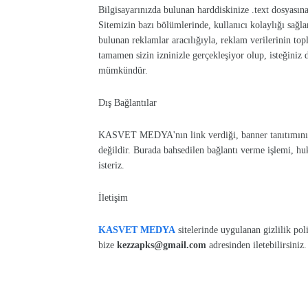
Bilgisayarınızda bulunan harddiskinize .text dosyasın
Sitemizin bazı bölümlerinde, kullanıcı kolaylığı sağlam
bulunan reklamlar aracılığıyla, reklam verilerinin to
tamamen sizin izninizle gerçekleşiyor olup, isteğiniz 
mümkündür.
Dış Bağlantılar
KASVET MEDYA'nın link verdiği, banner tanıtımını yap
değildir. Burada bahsedilen bağlantı verme işlemi, h
isteriz.
İletişim
KASVET MEDYA
sitelerinde uygulanan gizlilik polit
bize
kezzapks@gmail.com
adresinden iletebilirsiniz.