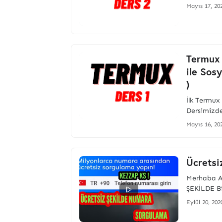
Mayıs 17, 20
Termux 
ile Sos
)
İlk Termux
Dersimizd
Mayıs 16, 20
Ücrets
Merhaba A
ŞEKİLDE Bi
Eylül 20, 202