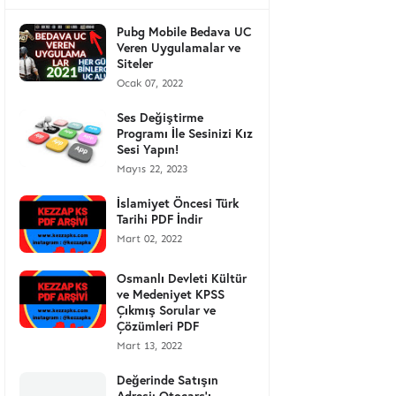
Pubg Mobile Bedava UC
Veren Uygulamalar ve
Siteler
Ocak 07, 2022
Ses Değiştirme
Programı İle Sesinizi Kız
Sesi Yapın!
Mayıs 22, 2023
İslamiyet Öncesi Türk
Tarihi PDF İndir
Mart 02, 2022
Osmanlı Devleti Kültür
ve Medeniyet KPSS
Çıkmış Sorular ve
Çözümleri PDF
Mart 13, 2022
Değerinde Satışın
Adresi: Otocars'ı