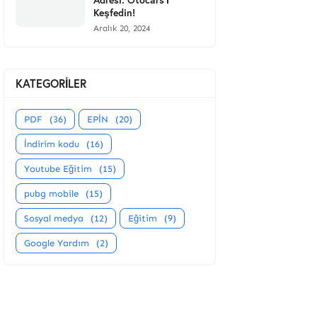
Keşfedin!
Aralık 20, 2024
KATEGORİLER
PDF
(36)
EPİN
(20)
İndirim kodu
(16)
Youtube Eğitim
(15)
pubg mobile
(15)
Sosyal medya
(12)
Eğitim
(9)
Google Yardım
(2)