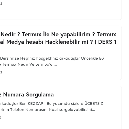
21
Nedir ? Termux İle Ne yapabilirim ? Termux
yal Medya hesabı Hacklenebilir mi ? ( DERS 1
 Dersimize Hepiniz hoşgeldiniz arkadaşlar Öncelikle Bu
e Termux Nedir Ve termux'u …
21
iz Numara Sorgulama
rkadaşlar Ben KEZZAP ! Bu yazımda sizlere ÜCRETSİZ
rinin Telefon Numarasını Nasıl sorgulayabilirsini…
0