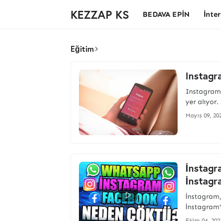
KEZZAP KS
BEDAVA EPİN
İnte
Eğitim
Instagr
Instagram
yer alıyor
Mayıs 09, 20
İnstag
İnstagr
İnstagram,
İnstagram'
Ekim 04, 202