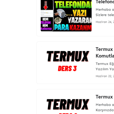
Telefon
Merhaba ar
Sizlere te
Haziran 24, 
Termux 
Komutla
Termux Eği
Yazılım Y
Haziran 22, 
Termux 
Merhaba ar
Karşınızd