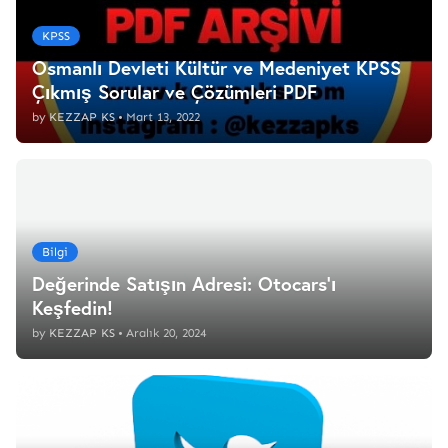
KPSS
Osmanlı Devleti Kültür ve Medeniyet KPSS
Çıkmış Sorular ve Çözümleri PDF
by
KEZZAP KS
•
Mart 13, 2022
Bilgi
Değerinde Satışın Adresi: Otocars'ı
Keşfedin!
by
KEZZAP KS
•
Aralık 20, 2024