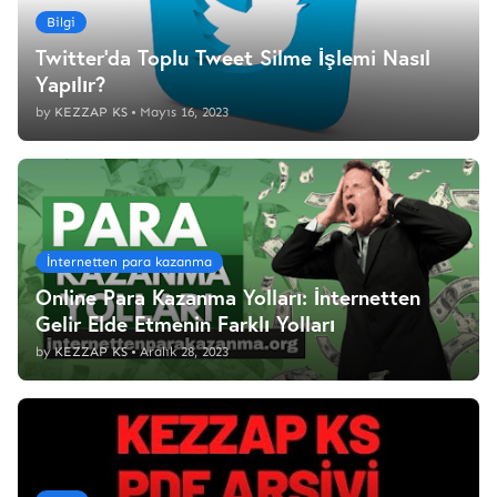
Bilgi
Twitter'da Toplu Tweet Silme İşlemi Nasıl
Yapılır?
by
KEZZAP KS
•
Mayıs 16, 2023
İnternetten para kazanma
Online Para Kazanma Yolları: İnternetten
Gelir Elde Etmenin Farklı Yolları
by
KEZZAP KS
•
Aralık 28, 2023