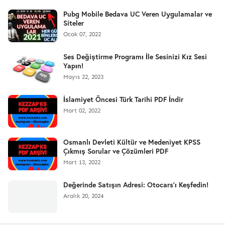
Pubg Mobile Bedava UC Veren Uygulamalar ve
Siteler
Ocak 07, 2022
Ses Değiştirme Programı İle Sesinizi Kız Sesi
Yapın!
Mayıs 22, 2023
İslamiyet Öncesi Türk Tarihi PDF İndir
Mart 02, 2022
Osmanlı Devleti Kültür ve Medeniyet KPSS
Çıkmış Sorular ve Çözümleri PDF
Mart 13, 2022
Değerinde Satışın Adresi: Otocars'ı Keşfedin!
Aralık 20, 2024