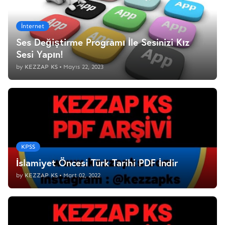
İnternet
Ses Değiştirme Programı İle Sesinizi Kız
Sesi Yapın!
by
KEZZAP KS
•
Mayıs 22, 2023
KPSS
İslamiyet Öncesi Türk Tarihi PDF İndir
by
KEZZAP KS
•
Mart 02, 2022