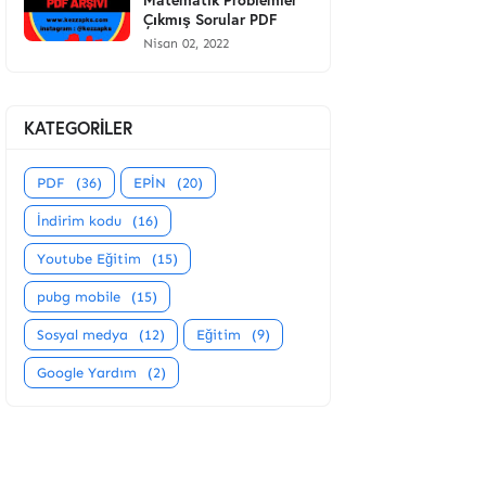
Çıkmış Sorular PDF
Nisan 02, 2022
KATEGORİLER
PDF
(36)
EPİN
(20)
İndirim kodu
(16)
Youtube Eğitim
(15)
pubg mobile
(15)
Sosyal medya
(12)
Eğitim
(9)
Google Yardım
(2)