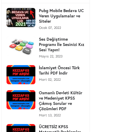
Pubg Mobile Bedava UC
Veren Uygulamalar ve
Siteler
Ocak 07, 2022
Ses Değiştirme
Programı İle Sesinizi Kız
Sesi Yapın!
Mayıs 22, 2023
İslamiyet Öncesi Türk
Tarihi PDF İndir
Mart 02, 2022
Osmanlı Devleti Kültür
ve Medeniyet KPSS
Çıkmış Sorular ve
Çözümleri PDF
Mart 13, 2022
ÜCRETSİZ KPSS
Matematik Problemler